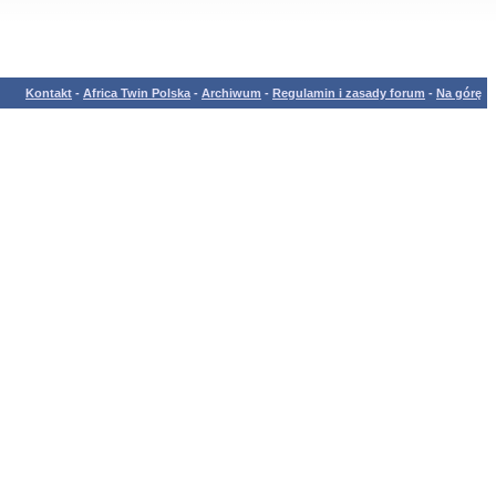
Kontakt
-
Africa Twin Polska
-
Archiwum
-
Regulamin i zasady forum
-
Na górę