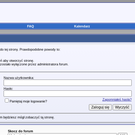
FAQ
Kalendarz
 do tej strony. Prawdopodobne powody to:
ń aby otworzyć stronę.
zostało wyłączone przez administratora forum.
Nazwa użytkownika:
Hasło:
Zapomniałeś hasła?
Pamiętaj moje logowanie?
m będziesz mógł zobaczyć tą stronę.
Skocz do forum