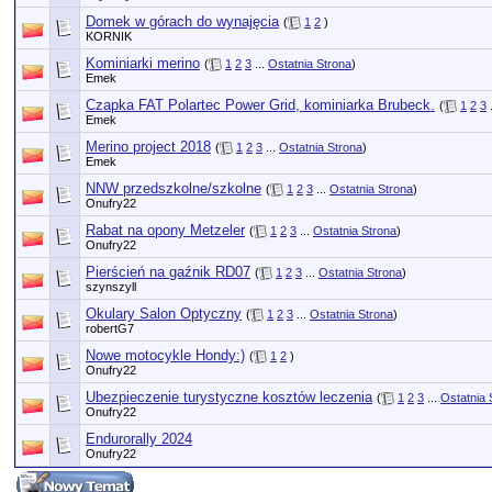
Domek w górach do wynajęcia
(
1
2
)
KORNIK
Kominiarki merino
(
1
2
3
...
Ostatnia Strona
)
Emek
Czapka FAT Polartec Power Grid, kominiarka Brubeck.
(
1
2
3
Emek
Merino project 2018
(
1
2
3
...
Ostatnia Strona
)
Emek
NNW przedszkolne/szkolne
(
1
2
3
...
Ostatnia Strona
)
Onufry22
Rabat na opony Metzeler
(
1
2
3
...
Ostatnia Strona
)
Onufry22
Pierścień na gaźnik RD07
(
1
2
3
...
Ostatnia Strona
)
szynszyll
Okulary Salon Optyczny
(
1
2
3
...
Ostatnia Strona
)
robertG7
Nowe motocykle Hondy:)
(
1
2
)
Onufry22
Ubezpieczenie turystyczne kosztów leczenia
(
1
2
3
...
Ostatnia 
Onufry22
Endurorally 2024
Onufry22