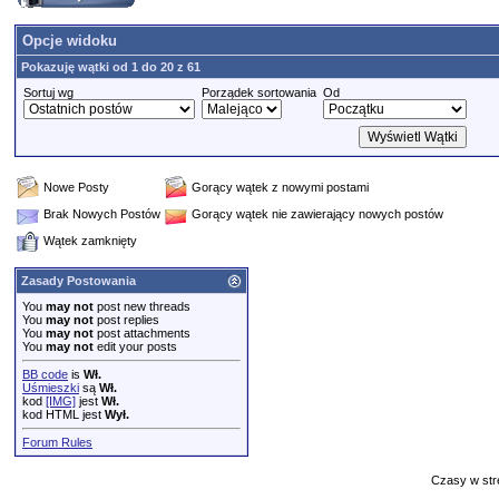
Opcje widoku
Pokazuję wątki od 1 do 20 z 61
Sortuj wg
Porządek sortowania
Od
Nowe Posty
Gorący wątek z nowymi postami
Brak Nowych Postów
Gorący wątek nie zawierający nowych postów
Wątek zamknięty
Zasady Postowania
You
may not
post new threads
You
may not
post replies
You
may not
post attachments
You
may not
edit your posts
BB code
is
Wł.
Uśmieszki
są
Wł.
kod
[IMG]
jest
Wł.
kod HTML jest
Wył.
Forum Rules
Czasy w str