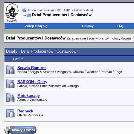
Africa Twin Forum - POLAND
>
Główny dział
Dział Producentów i Dostawców
Zarejestruj się
Albumy
FAQ
Dział Producentów i Dostawców
Zarabiasz na życie w branży motocyklowej? Tu
Działy
: Dział Producentów i Dostawców
Forum
Serwis Ramires
Honda / Briggs & Stratton / Vanguard / Mikasa / Wacker / Pramac / Fogo
BARXON - Ostry
Gmole, stelaże i inne żelastwa od Ostrego.
Motokanapy
Akcesoryjne kanapy
Redneck
Oferta Redneck'a