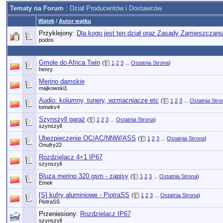
Tematy na Forum
: Dział Producentów i Dostawców
Wątek
/
Autor wątku
Przyklejony:
Dla kogo jest ten dział oraz Zasady Zamieszczan
podos
Gmole do Africa Twin
(
1
2
3
...
Ostatnia Strona
)
henry
Merino damskie
majkowski1
Audio: kolumny, tunery, wzmacniacze etc
(
1
2
3
...
Ostatnia Stro
tomekv4
Szynszyll garaż
(
1
2
3
...
Ostatnia Strona
)
szynszyll
Ubezpieczenie OC/AC/NNW/ASS
(
1
2
3
...
Ostatnia Strona
)
Onufry22
Rozdzielacz 4+1 IP67
szynszyll
Bluza merino 320 gsm - zapisy
(
1
2
3
...
Ostatnia Strona
)
Emek
[S] kufry aluminiowe - PiotraSS
(
1
2
3
...
Ostatnia Strona
)
PiotraSS
Przeniesiony:
Rozdzielacz IP67
szynszyll