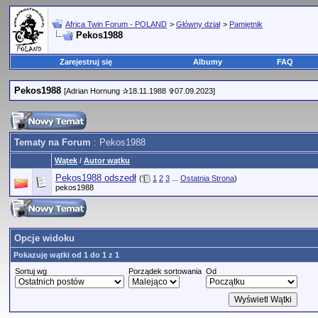
Africa Twin Forum - POLAND
>
Główny dział
>
Pamiętnik
Pekos1988
Zarejestruj się
Albumy
FAQ
Pekos1988
[Adrian Hornung ✰18.11.1988 ✞07.09.2023]
Tematy na Forum
: Pekos1988
Wątek
/
Autor wątku
Pekos1988 odszedł
(
1
2
3
...
Ostatnia Strona
)
pekos1988
Opcje widoku
Pokazuję wątki od 1 do 1 z 1
Sortuj wg
Porządek sortowania
Od