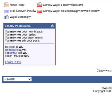
Nowe Posty
Gorący wątek z nowymi postami
Brak Nowych Postów
Gorący wątek nie zawierający nowych postów
Wątek zamknięty
Zasady Postowania
You
may not
post new threads
You
may not
post replies
You
may not
post attachments
You
may not
edit your posts
BB code
is
Wł.
Uśmieszki
są
Wł.
kod
[IMG]
jest
Wł.
kod HTML jest
Wył.
Forum Rules
Czasy w str
Powered b
Copyright ©2000