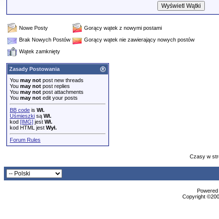
Nowe Posty
Gorący wątek z nowymi postami
Brak Nowych Postów
Gorący wątek nie zawierający nowych postów
Wątek zamknięty
Zasady Postowania
You
may not
post new threads
You
may not
post replies
You
may not
post attachments
You
may not
edit your posts
BB code
is
Wł.
Uśmieszki
są
Wł.
kod
[IMG]
jest
Wł.
kod HTML jest
Wył.
Forum Rules
Czasy w str
Powered b
Copyright ©2000