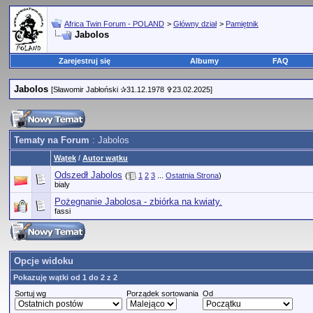
Africa Twin Forum - POLAND
>
Główny dział
>
Pamiętnik
Jabolos
Zarejestruj się
Albumy
FAQ
Jabolos
[Sławomir Jabłoński ✰31.12.1978 ✞23.02.2025]
Tematy na Forum
: Jabolos
Wątek
/
Autor wątku
Odszedł Jabolos
(
1
2
3
...
Ostatnia Strona
)
bialy
Pożegnanie Jabolosa - zbiórka na kwiaty.
fassi
Opcje widoku
Pokazuję wątki od 1 do 2 z 2
Sortuj wg
Porządek sortowania
Od