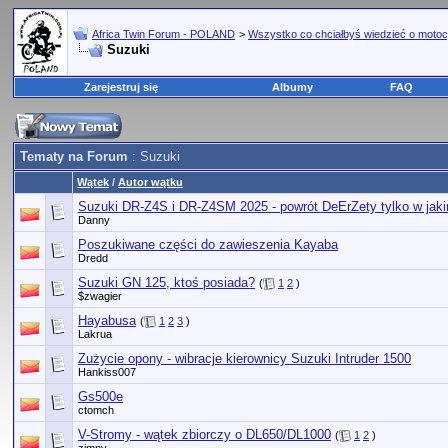
Africa Twin Forum - POLAND
>
Wszystko co chciałbyś wiedzieć o motoc
Suzuki
Zarejestruj się
Albumy
FAQ
Tematy na Forum
: Suzuki
Wątek
/
Autor wątku
Suzuki DR-Z4S i DR-Z4SM 2025 - powrót DeErZety tylko w jaki
Danny
Poszukiwane części do zawieszenia Kayaba
Dredd
Suzuki GN 125, ktoś posiada?
(
1
2
)
$zwagier
Hayabusa
(
1
2
3
)
Lakrua
Zużycie opony - wibracje kierownicy Suzuki Intruder 1500
Hankiss007
Gs500e
ctomch
V-Stromy - wątek zbiorczy o DL650/DL1000
(
1
2
)