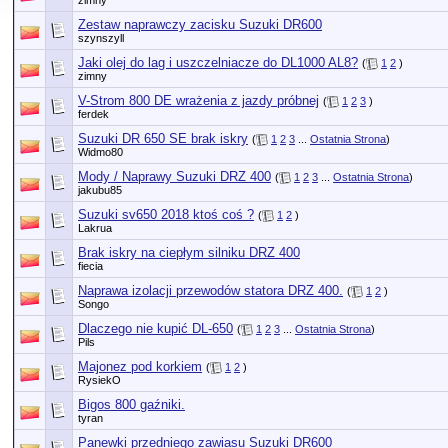
zimny
Zestaw naprawczy zacisku Suzuki DR600
szynszyll
Jaki olej do lag i uszczelniacze do DL1000 AL8?
(
1
2
)
zimny
V-Strom 800 DE wrażenia z jazdy próbnej
(
1
2
3
)
ferdek
Suzuki DR 650 SE brak iskry
(
1
2
3
...
Ostatnia Strona
)
Widmo80
Mody / Naprawy Suzuki DRZ 400
(
1
2
3
...
Ostatnia Strona
)
jakubu85
Suzuki sv650 2018 ktoś coś ?
(
1
2
)
Lakrua
Brak iskry na ciepłym silniku DRZ 400
fiecia
Naprawa izolacji przewodów statora DRZ 400.
(
1
2
)
Songo
Dlaczego nie kupić DL-650
(
1
2
3
...
Ostatnia Strona
)
Pils
Majonez pod korkiem
(
1
2
)
RysiekO
Bigos 800 gaźniki.
tyran
Panewki przedniego zawiasu Suzuki DR600