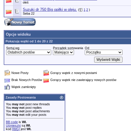
oleś
Suzuki dr 750 Big opiłki w oleju.
(
1
2
)
Seba 22
Opcje widoku
Pokazuję wątki od 1 do 20 z 22
Sortuj wg
Porządek sortowania
Od
Nowe Posty
Gorący wątek z nowymi postami
Brak Nowych Postów
Gorący wątek nie zawierający nowych postów
Wątek zamknięty
Zasady Postowania
You
may not
post new threads
You
may not
post replies
You
may not
post attachments
You
may not
edit your posts
BB code
is
Wł.
Uśmieszki
są
Wł.
kod
[IMG]
jest
Wł.