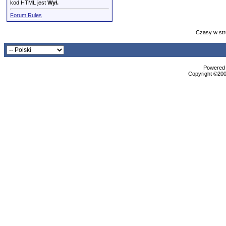
kod HTML jest
Wył.
Forum Rules
Czasy w str
Powered b
Copyright ©2000