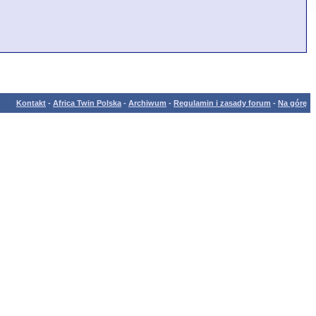
Kontakt
-
Africa Twin Polska
-
Archiwum
-
Regulamin i zasady forum
-
Na górę