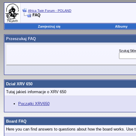
Africa Twin Forum - POLAND
FAQ
Zarejestruj się
Albumy
Przeszukaj FAQ
Szukaj Słó
Dział XRV 650
Tutaj jakieś informacje o XRV 650
Początki XRV650
Board FAQ
Here you can find answers to questions about how the board works. Use th