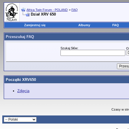
Africa Twin Forum - POLAND
>
FAQ
Dział XRV 650
Zarejestruj się
Albumy
FAQ
Przeszukaj FAQ
Szukaj Słów:
O
Początki XRV650
Zdjęcia
Czasy w str