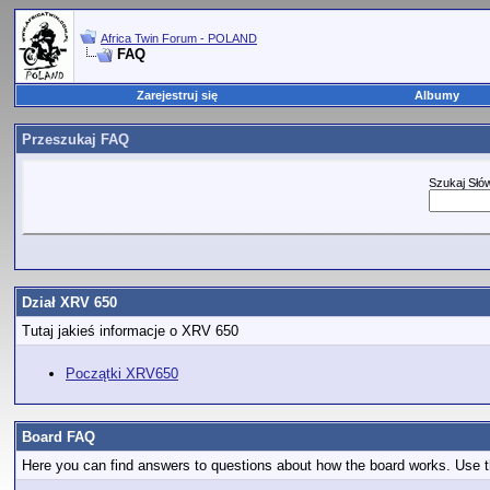
Africa Twin Forum - POLAND
FAQ
Zarejestruj się
Albumy
Przeszukaj FAQ
Szukaj Słó
Dział XRV 650
Tutaj jakieś informacje o XRV 650
Początki XRV650
Board FAQ
Here you can find answers to questions about how the board works. Use th