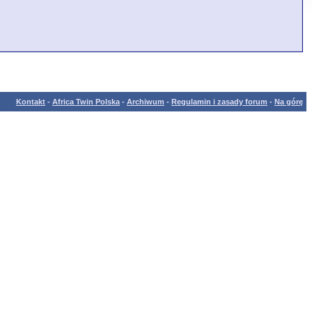
Kontakt
-
Africa Twin Polska
-
Archiwum
-
Regulamin i zasady forum
-
Na górę