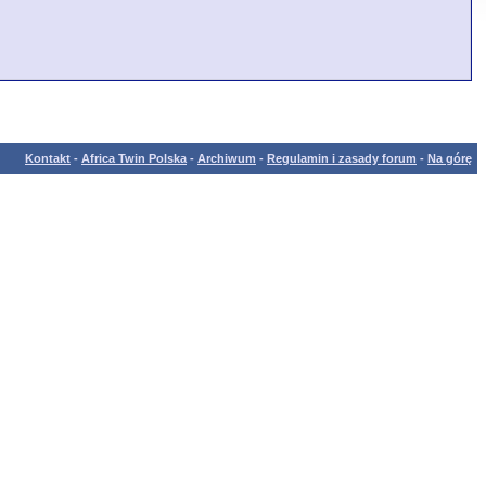
Kontakt
-
Africa Twin Polska
-
Archiwum
-
Regulamin i zasady forum
-
Na górę