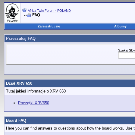
Africa Twin Forum - POLAND
FAQ
Zarejestruj się
Albumy
Przeszukaj FAQ
Szukaj Słó
Dział XRV 650
Tutaj jakieś informacje o XRV 650
Początki XRV650
Board FAQ
Here you can find answers to questions about how the board works. Use th