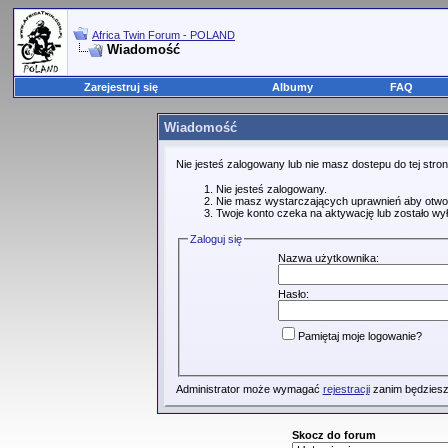
Africa Twin Forum - POLAND
Wiadomość
Zarejestruj się
Albumy
FAQ
Wiadomość
Nie jesteś zalogowany lub nie masz dostepu do tej str
Nie jesteś zalogowany.
Nie masz wystarczających uprawnień aby otwo
Twoje konto czeka na aktywację lub zostało wy
Zaloguj się
Nazwa użytkownika:
Hasło:
Pamiętaj moje logowanie?
Administrator może wymagać
rejestracji
zanim będziesz
Skocz do forum