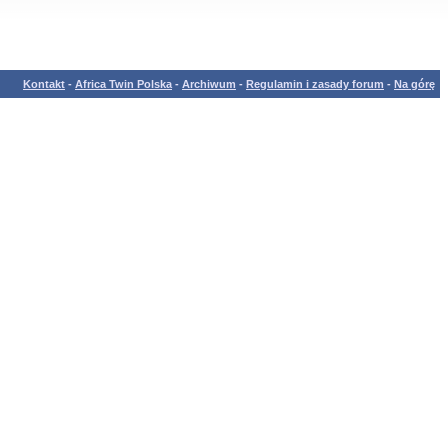
Kontakt
-
Africa Twin Polska
-
Archiwum
-
Regulamin i zasady forum
-
Na górę