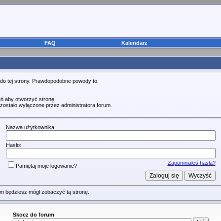
FAQ
Kalendarz
 do tej strony. Prawdopodobne powody to:
ń aby otworzyć stronę.
zostało wyłączone przez administratora forum.
Nazwa użytkownika:
Hasło:
Zapomniałeś hasła?
Pamiętaj moje logowanie?
m będziesz mógł zobaczyć tą stronę.
Skocz do forum