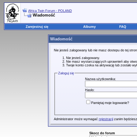
Africa Twin Forum - POLAND
Wiadomość
Zarejestruj się
Albumy
FAQ
Wiadomość
Nie jesteś zalogowany lub nie masz dostepu do tej str
Nie jesteś zalogowany.
Nie masz wystarczających uprawnień aby otwo
Twoje konto czeka na aktywację lub zostało wy
Zaloguj się
Nazwa użytkownika:
Hasło:
Pamiętaj moje logowanie?
Administrator może wymagać
rejestracji
zanim będziesz
Skocz do forum