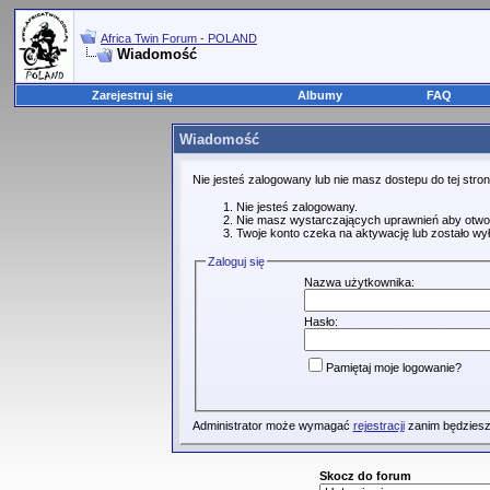
Africa Twin Forum - POLAND
Wiadomość
Zarejestruj się
Albumy
FAQ
Wiadomość
Nie jesteś zalogowany lub nie masz dostepu do tej str
Nie jesteś zalogowany.
Nie masz wystarczających uprawnień aby otwo
Twoje konto czeka na aktywację lub zostało wy
Zaloguj się
Nazwa użytkownika:
Hasło:
Pamiętaj moje logowanie?
Administrator może wymagać
rejestracji
zanim będziesz
Skocz do forum