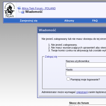
Africa Twin Forum - POLAND
Wiadomość
Zarejestruj się
Albumy
FAQ
Wiadomość
Nie jesteś zalogowany lub nie masz dostepu do tej str
Nie jesteś zalogowany.
Nie masz wystarczających uprawnień aby otwo
Twoje konto czeka na aktywację lub zostało wy
Zaloguj się
Nazwa użytkownika:
Hasło:
Pamiętaj moje logowanie?
Administrator może wymagać
rejestracji
zanim będziesz
Skocz do forum