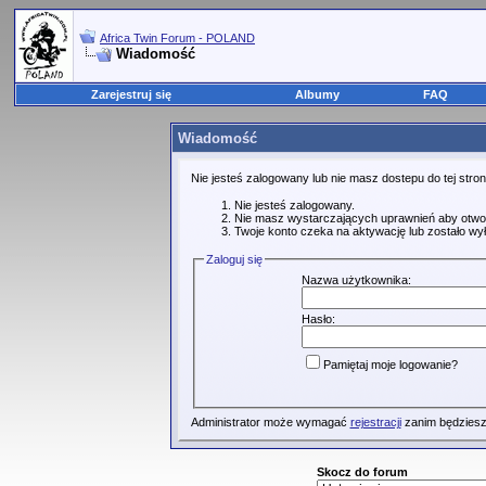
Africa Twin Forum - POLAND
Wiadomość
Zarejestruj się
Albumy
FAQ
Wiadomość
Nie jesteś zalogowany lub nie masz dostepu do tej str
Nie jesteś zalogowany.
Nie masz wystarczających uprawnień aby otwo
Twoje konto czeka na aktywację lub zostało wy
Zaloguj się
Nazwa użytkownika:
Hasło:
Pamiętaj moje logowanie?
Administrator może wymagać
rejestracji
zanim będziesz
Skocz do forum