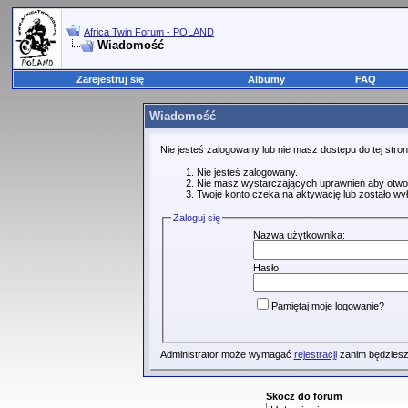
Africa Twin Forum - POLAND
Wiadomość
Zarejestruj się
Albumy
FAQ
Wiadomość
Nie jesteś zalogowany lub nie masz dostepu do tej str
Nie jesteś zalogowany.
Nie masz wystarczających uprawnień aby otwo
Twoje konto czeka na aktywację lub zostało wy
Zaloguj się
Nazwa użytkownika:
Hasło:
Pamiętaj moje logowanie?
Administrator może wymagać
rejestracji
zanim będziesz
Skocz do forum