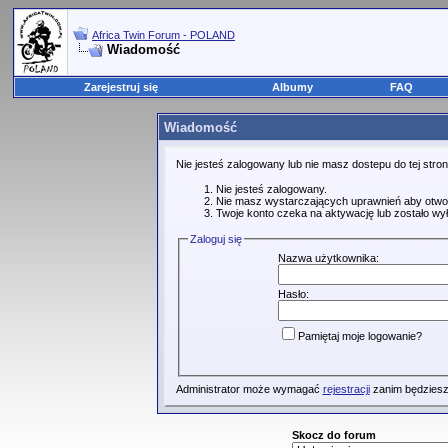
Africa Twin Forum - POLAND
Wiadomość
Zarejestruj się
Albumy
FAQ
Wiadomość
Nie jesteś zalogowany lub nie masz dostepu do tej str
Nie jesteś zalogowany.
Nie masz wystarczających uprawnień aby otwo
Twoje konto czeka na aktywację lub zostało wy
Zaloguj się
Nazwa użytkownika:
Hasło:
Pamiętaj moje logowanie?
Administrator może wymagać
rejestracji
zanim będziesz
Skocz do forum