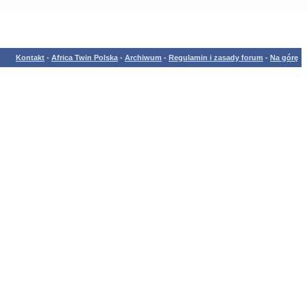
Kontakt
-
Africa Twin Polska
-
Archiwum
-
Regulamin i zasady forum
-
Na górę