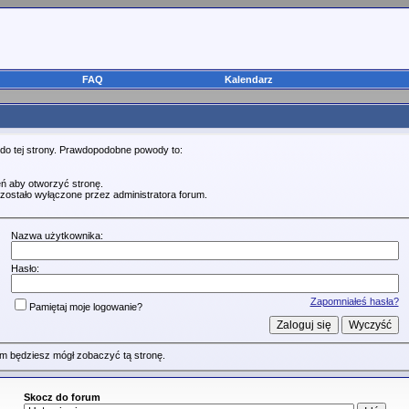
FAQ
Kalendarz
 do tej strony. Prawdopodobne powody to:
ń aby otworzyć stronę.
zostało wyłączone przez administratora forum.
Nazwa użytkownika:
Hasło:
Zapomniałeś hasła?
Pamiętaj moje logowanie?
m będziesz mógł zobaczyć tą stronę.
Skocz do forum