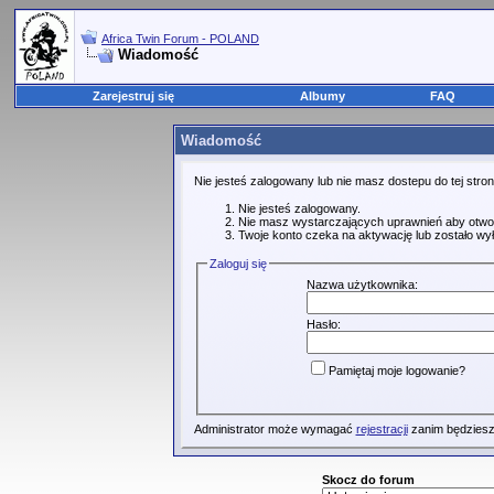
Africa Twin Forum - POLAND
Wiadomość
Zarejestruj się
Albumy
FAQ
Wiadomość
Nie jesteś zalogowany lub nie masz dostepu do tej str
Nie jesteś zalogowany.
Nie masz wystarczających uprawnień aby otwo
Twoje konto czeka na aktywację lub zostało wy
Zaloguj się
Nazwa użytkownika:
Hasło:
Pamiętaj moje logowanie?
Administrator może wymagać
rejestracji
zanim będziesz
Skocz do forum