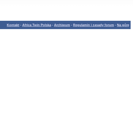
Kontakt
-
Africa Twin Polska
-
Archiwum
-
Regulamin i zasady forum
-
Na górę