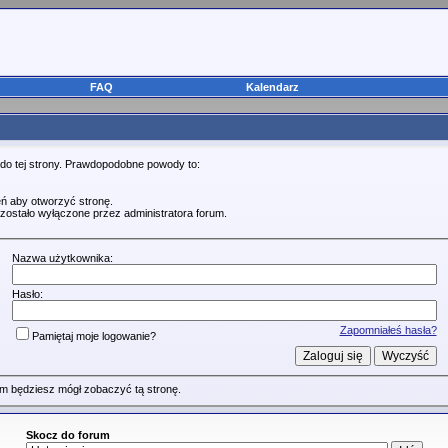
FAQ
Kalendarz
 do tej strony. Prawdopodobne powody to:
ń aby otworzyć stronę.
zostało wyłączone przez administratora forum.
Nazwa użytkownika:
Hasło:
Zapomniałeś hasła?
Pamiętaj moje logowanie?
m będziesz mógł zobaczyć tą stronę.
Skocz do forum