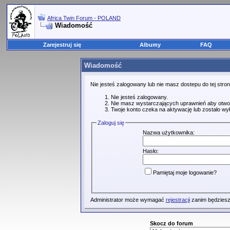
Africa Twin Forum - POLAND
Wiadomość
Zarejestruj się
Albumy
FAQ
Wiadomość
Nie jesteś zalogowany lub nie masz dostepu do tej str
Nie jesteś zalogowany.
Nie masz wystarczających uprawnień aby otwo
Twoje konto czeka na aktywację lub zostało wy
Zaloguj się
Nazwa użytkownika:
Hasło:
Pamiętaj moje logowanie?
Administrator może wymagać
rejestracji
zanim będziesz
Skocz do forum