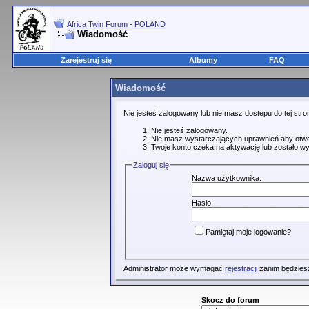
Africa Twin Forum - POLAND
Wiadomość
Zarejestruj się
Albumy
FAQ
Wiadomość
Nie jesteś zalogowany lub nie masz dostepu do tej st
Nie jesteś zalogowany.
Nie masz wystarczających uprawnień aby otwo
Twoje konto czeka na aktywację lub zostało wy
Zaloguj się
Nazwa użytkownika:
Hasło:
Pamiętaj moje logowanie?
Administrator może wymagać
rejestracji
zanim będziesz
Skocz do forum