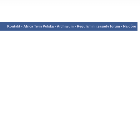
Kontakt
-
Africa Twin Polska
-
Archiwum
-
Regulamin i zasady forum
-
Na górę