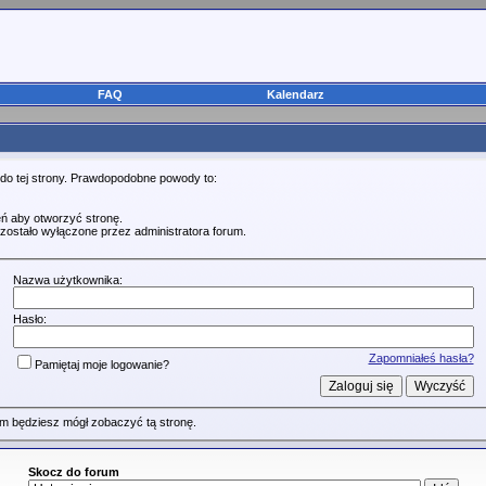
FAQ
Kalendarz
 do tej strony. Prawdopodobne powody to:
ń aby otworzyć stronę.
zostało wyłączone przez administratora forum.
Nazwa użytkownika:
Hasło:
Zapomniałeś hasła?
Pamiętaj moje logowanie?
m będziesz mógł zobaczyć tą stronę.
Skocz do forum