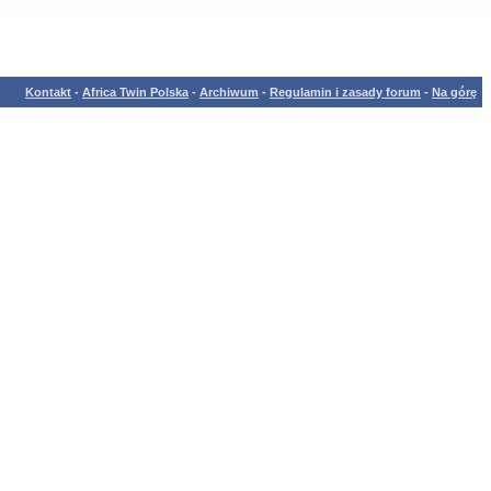
Kontakt
-
Africa Twin Polska
-
Archiwum
-
Regulamin i zasady forum
-
Na górę