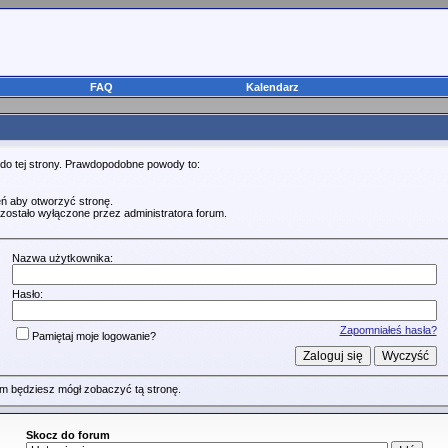
FAQ
Kalendarz
 do tej strony. Prawdopodobne powody to:
ń aby otworzyć stronę.
zostało wyłączone przez administratora forum.
Nazwa użytkownika:
Hasło:
Zapomniałeś hasła?
Pamiętaj moje logowanie?
m będziesz mógł zobaczyć tą stronę.
Skocz do forum