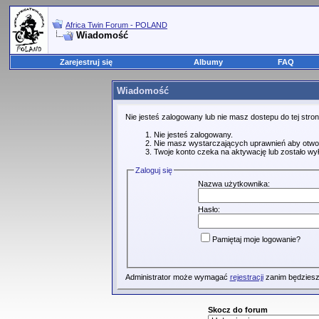
Africa Twin Forum - POLAND
Wiadomość
Zarejestruj się
Albumy
FAQ
Wiadomość
Nie jesteś zalogowany lub nie masz dostepu do tej str
Nie jesteś zalogowany.
Nie masz wystarczających uprawnień aby otwo
Twoje konto czeka na aktywację lub zostało wy
Zaloguj się
Nazwa użytkownika:
Hasło:
Pamiętaj moje logowanie?
Administrator może wymagać
rejestracji
zanim będziesz
Skocz do forum