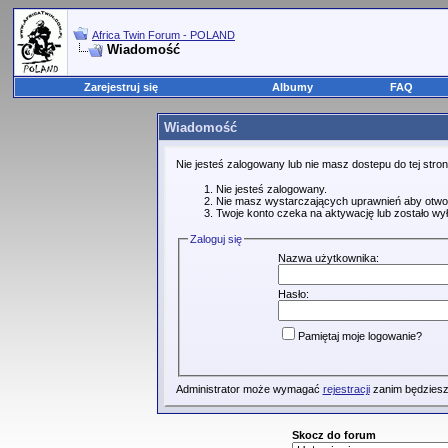
Africa Twin Forum - POLAND
Wiadomość
Zarejestruj się
Albumy
FAQ
Wiadomość
Nie jesteś zalogowany lub nie masz dostepu do tej str
Nie jesteś zalogowany.
Nie masz wystarczających uprawnień aby otwo
Twoje konto czeka na aktywację lub zostało wy
Zaloguj się
Nazwa użytkownika:
Hasło:
Pamiętaj moje logowanie?
Administrator może wymagać
rejestracji
zanim będziesz
Skocz do forum