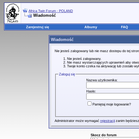
Africa Twin Forum - POLAND
Wiadomość
Zarejestruj się
Albumy
FAQ
Wiadomość
Nie jesteś zalogowany lub nie masz dostepu do tej str
Nie jesteś zalogowany.
Nie masz wystarczających uprawnień aby otwo
Twoje konto czeka na aktywację lub zostało wy
Zaloguj się
Nazwa użytkownika:
Hasło:
Pamiętaj moje logowanie?
Administrator może wymagać
rejestracji
zanim będziesz
Skocz do forum