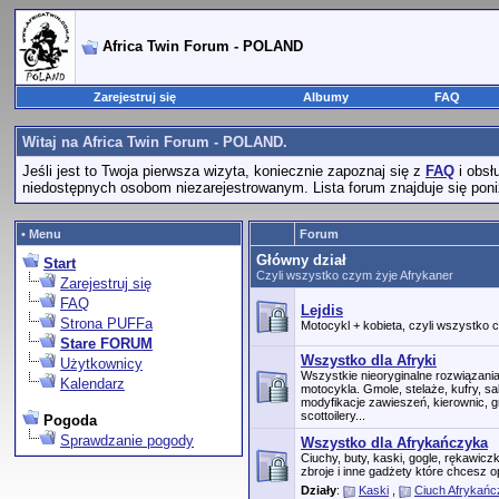
Africa Twin Forum - POLAND
Zarejestruj się
Albumy
FAQ
Witaj na Africa Twin Forum - POLAND.
Jeśli jest to Twoja pierwsza wizyta, koniecznie zapoznaj się z
FAQ
i obsł
niedostępnych osobom niezarejestrowanym. Lista forum znajduje się poniż
• Menu
Forum
Główny dział
Start
Czyli wszystko czym żyje Afrykaner
Zarejestruj się
FAQ
Lejdis
Strona PUFFa
Motocykl + kobieta, czyli wszystko
Stare FORUM
Wszystko dla Afryki
Użytkownicy
Wszystkie nieoryginalne rozwiązan
Kalendarz
motocykla. Gmole, stelaże, kufry, s
modyfikacje zawieszeń, kierownic, g
scottoilery...
Pogoda
Sprawdzanie pogody
Wszystko dla Afrykańczyka
Ciuchy, buty, kaski, gogle, rękawic
zbroje i inne gadżety które chcesz o
Działy
:
Kaski
,
Ciuch Afrykań