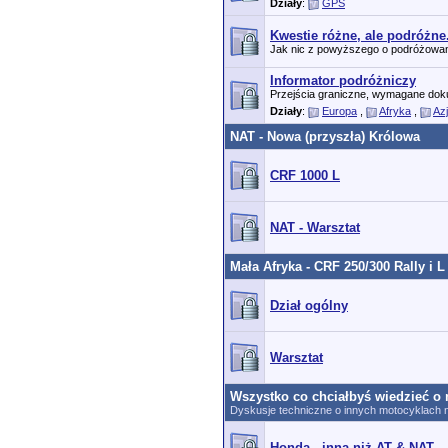
Działy
:
GPS
Kwestie różne, ale podróżne
Jak nic z powyższego o podróżowaniu 
Informator podróżniczy
Przejścia graniczne, wymagane dok
Działy
:
Europa
,
Afryka
,
Az
NAT - Nowa (przyszła) Królowa
CRF 1000 L
NAT - Warsztat
Mała Afryka - CRF 250/300 Rally i L
Dział ogólny
Warsztat
Wszystko co chciałbyś wiedzieć o 
Dyskusje techniczne o innych motocyklach n
Honda - inna niż AT & NAT