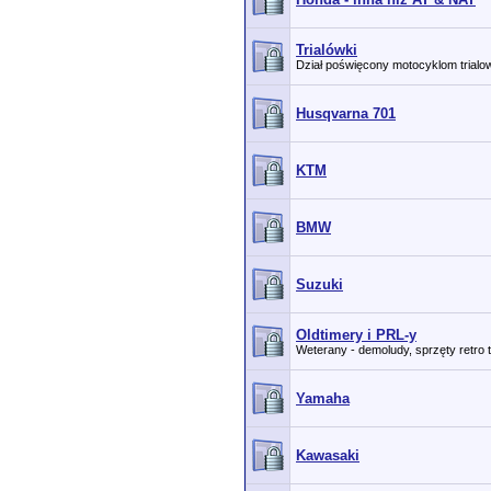
Trialówki
Dział poświęcony motocyklom trial
Husqvarna 701
KTM
BMW
Suzuki
Oldtimery i PRL-y
Weterany - demoludy, sprzęty retro 
Yamaha
Kawasaki