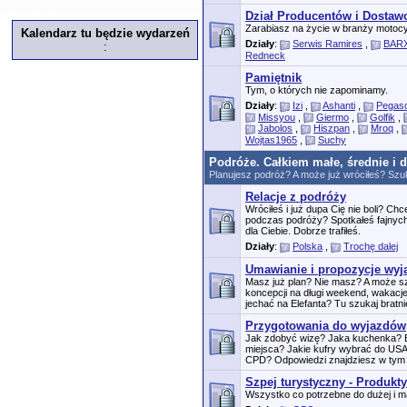
Dział Producentów i Dosta
Zarabiasz na życie w branży motocy
Kalendarz tu będzie wydarzeń
Działy
:
Serwis Ramires
,
BARX
:
Redneck
Pamiętnik
Tym, o których nie zapominamy.
Działy
:
Izi
,
Ashanti
,
Pegas
Missyou
,
Giermo
,
Golfik
,
Jabolos
,
Hiszpan
,
Mroq
,
Wojtas1965
,
Suchy
Podróże. Całkiem małe, średnie i 
Planujesz podróż? A może już wróciłeś? Szuk
Relacje z podróży
Wróciłeś i już dupa Cię nie boli? C
podczas podróży? Spotkałeś fajnych
dla Ciebie. Dobrze trafiłeś.
Działy
:
Polska
,
Trochę dalej
Umawianie i propozycje wy
Masz już plan? Nie masz? A może 
koncepcji na długi weekend, wakacj
jechać na Elefanta? Tu szukaj bratnie
Przygotowania do wyjazdów
Jak zdobyć wizę? Jaka kuchenka? B
miejsca? Jakie kufry wybrać do US
CPD? Odpowiedzi znajdziesz w tym 
Szpej turystyczny - Produkty
Wszystko co potrzebne do dużej i ma